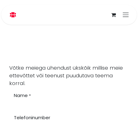
Skip to Content
Võtke meiega ühendust ükskõik millise meie
ettevõttet või teenust puudutava teema
korral.
Name
*
Telefoninumber