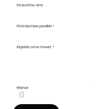
Ettevõtte nimi
Pöördumise pealkiri
*
Kirjelda oma muret
*
Manus