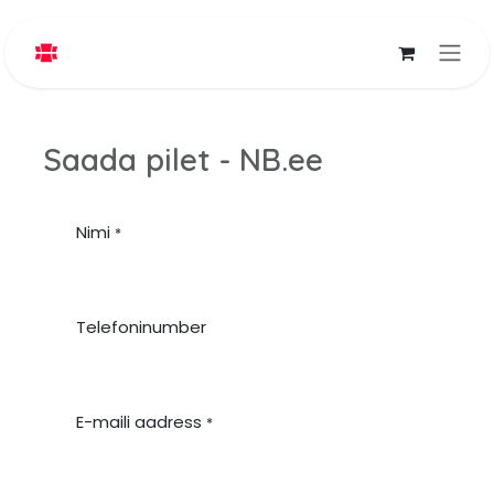
Skip to Content
Saada pilet - NB.ee
Nimi
*
Telefoninumber
E-maili aadress
*