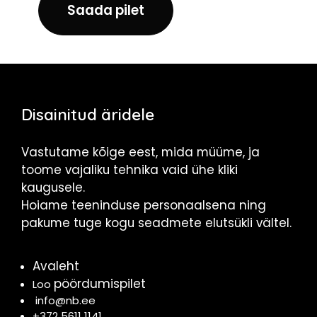
Saada pilet
Disainitud äridele
Vastutame kõige eest, mida müüme, ja
toome vajaliku tehnika vaid ühe kliki
kaugusele.
Hoiame teeninduse personaalsena ning
pakume tuge kogu seadmete elutsükli vältel.
Avaleht
pöördumispilet
Loo
info@nb.ee
+372 5611 1141