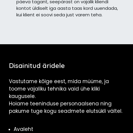
päeva tagant, seepärast on vajalik kliendi
kontot üldiselt iga aasta taas kord uuendada,
kui klient ei soovi seda just varem teha.
Disainitud äridele
Vastutame kõige eest, mida müüme, ja
toome vajaliku tehnika vaid ühe kliki
kaugusele.
Hoiame teeninduse personaalsena ning
pakume tuge kogu seadmete elutsükli vältel.
Avaleht