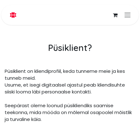
Skip to Content
Püsiklient?
Püsiklient on kliendiprofiil, keda tunneme meie ja kes
tunneb meid.
Usume, et isegi digitaalsel ajastul peab kliendisuhte
siiski looma läbi personaalse kontakti.
Seepärast oleme loonud püsikliendiks saamise
teekonna, mida mööda on mõlemal osapoolel mõistlik
ja turvaline käia.