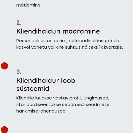
mõtlemine.
2.
K
liendihalduri määramine
Personaalsus on parim, kui kliendihalduriga käib
kasvõi vahetu või kiire suhtlus näiteks 1x kvartalis.
3.
Kliendihaldur loob
süsteemid
Kliendile luuakse vastav profiil, tingimused,
standardiseeritakse seadmed, seadmete
hankimise lahendused.